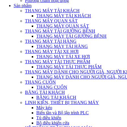
Phương châm hoạt động
Sản phẩm
THANG MÁY TẢI KHÁCH
THANG MÁY TẢI KHÁCH
THANG MÁY QUAN SÁT
THANG MÁY QUAN SÁT
THANG MÁY TẢI GIƯỜNG BỆNH
THANG MÁY TẢI GIƯỜNG BỆNH
THANG MÁY TẢI HÀNG
THANG MÁY TẢI HÀNG
THANG MÁY TẢI XE HƠI
THANG MÁY TẢI XE HƠI
THANG MÁY TẢI THỰC PHẨM
THANG MÁY TẢI THỰC PHẨM
THANG MÁY DÀNH CHO NGƯỜI GIÀ, NGƯỜI 
THANG MÁY DÀNH CHO NGƯỜI GIÀ, NG
THANG CUỐN
THANG CUỐN
BĂNG TẢI KHÁCH
BĂNG TẢI KHÁCH
LINH KIỆN, THIẾT BỊ THANG MÁY
Máy kéo
Biến tần và Bộ lập trình PLC
Tủ điều khiển
Bộ điều khiển cửa