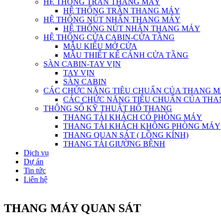
HỆ THỐNG TRẦN THANG MÁY
HỆ THỐNG TRẦN THANG MÁY
HỆ THỐNG NÚT NHẤN THANG MÁY
HỆ THỐNG NÚT NHẤN THANG MÁY
HỆ THỐNG CỬA CABIN-CỬA TẦNG
MẪU KIỂU MỞ CỬA
MẪU THIẾT KẾ CÁNH CỬA TẦNG
SÀN CABIN-TAY VỊN
TAY VỊN
SÀN CABIN
CÁC CHỨC NĂNG TIÊU CHUẨN CỦA THANG 
CÁC CHỨC NĂNG TIÊU CHUẨN CỦA TH
THÔNG SỐ KỸ THUẬT HỐ THANG
THANG TẢI KHÁCH CÓ PHÒNG MÁY
THANG TẢI KHÁCH KHÔNG PHÒNG MÁY
THANG QUAN SÁT ( LỒNG KÍNH)
THANG TẢI GIƯỜNG BỆNH
Dịch vụ
Dự án
Tin tức
Liên hệ
THANG MÁY QUAN SÁT