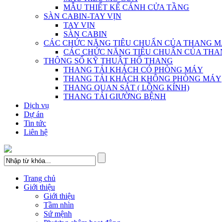
MẪU THIẾT KẾ CÁNH CỬA TẦNG
SÀN CABIN-TAY VỊN
TAY VỊN
SÀN CABIN
CÁC CHỨC NĂNG TIÊU CHUẨN CỦA THANG 
CÁC CHỨC NĂNG TIÊU CHUẨN CỦA TH
THÔNG SỐ KỸ THUẬT HỐ THANG
THANG TẢI KHÁCH CÓ PHÒNG MÁY
THANG TẢI KHÁCH KHÔNG PHÒNG MÁY
THANG QUAN SÁT ( LỒNG KÍNH)
THANG TẢI GIƯỜNG BỆNH
Dịch vụ
Dự án
Tin tức
Liên hệ
Trang chủ
Giới thiệu
Giới thiệu
Tầm nhìn
Sứ mệnh