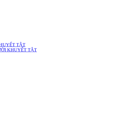
KHUYẾT TẬT
ƯỜI KHUYẾT TẬT