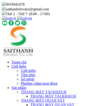
0919941078
saithanhelevator@gmail.com
Thứ 2 - Thứ 7: (8:00 - 17:00)
Trang chủ
Giới thiệu
Giới thiệu
Tầm nhìn
Sứ mệnh
Phương châm hoạt động
Sản phẩm
THANG MÁY TẢI KHÁCH
THANG MÁY TẢI KHÁCH
THANG MÁY QUAN SÁT
THANG MÁY QUAN SÁT