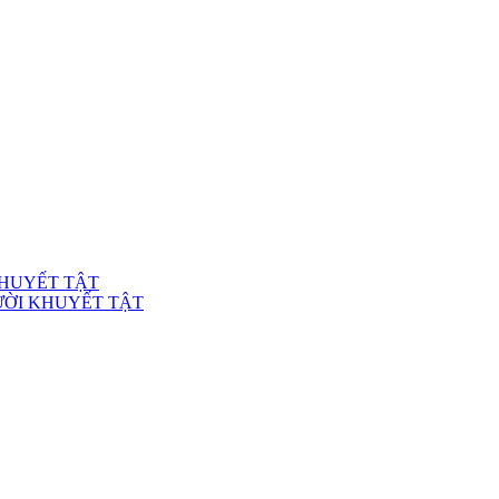
KHUYẾT TẬT
ƯỜI KHUYẾT TẬT